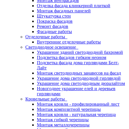
Монтаж вентфасадов
Отделка фасада клинкерной плиткой
Монтаж фасадных панелей
Штукатурка стен
Покраска фасадов
Ремонт фасадов
Фасадные работы
Отделочные работы
Внутренние отделочные работы
Светодиодное освещение
Украшение зданий светодиодной бахромой
Подсветка фасадов гибким неоном
Подсветка фасада дома гирляндами Белт-
Лайт
Монтаж светодиодных занавесов на фасад
Украшение дома светодиодной гирляндой
Украшение дома светодиодным дюралайтом
Новогоднее украшение елей и деревьев
гирляндами
Кровельные работы
Монтаж кровли - профилированный лист
Монтаж композитной черепицы
Монтаж кровли - натуральная черепица
Монтаж гибкой черепицы
Монтаж металлочерепицы