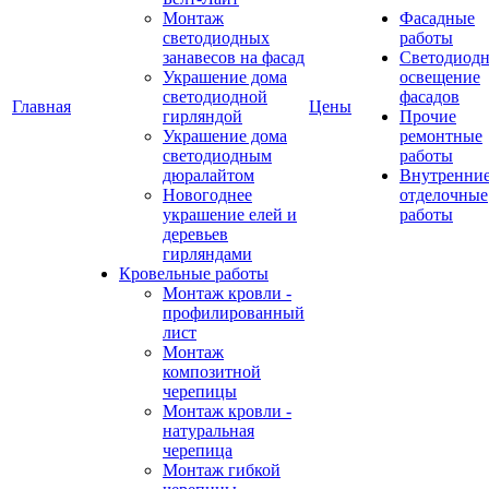
Монтаж
Фасадные
светодиодных
работы
занавесов на фасад
Светодиодн
Украшение дома
освещение
светодиодной
фасадов
Главная
Цены
гирляндой
Прочие
Украшение дома
ремонтные
светодиодным
работы
дюралайтом
Внутренни
Новогоднее
отделочные
украшение елей и
работы
деревьев
гирляндами
Кровельные работы
Монтаж кровли -
профилированный
лист
Монтаж
композитной
черепицы
Монтаж кровли -
натуральная
черепица
Монтаж гибкой