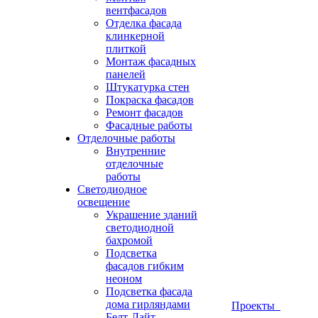
вентфасадов
Отделка фасада
клинкерной
плиткой
Монтаж фасадных
панелей
Штукатурка стен
Покраска фасадов
Ремонт фасадов
Фасадные работы
Отделочные работы
Внутренние
отделочные
работы
Светодиодное
освещение
Украшение зданий
светодиодной
бахромой
Подсветка
фасадов гибким
неоном
Подсветка фасада
дома гирляндами
Проекты
Белт-Лайт